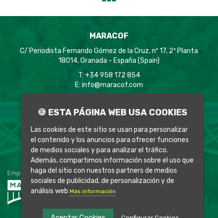
MARACOF
C/ Periodista Fernando Gómez de la Cruz, nº 17, 2ª Planta
18014, Granada - España (Spain)
T: +34 958 172 854
E:
info@maracof.com
Aviso Legal
🍪 ESTA PÁGINA WEB USA COOKIES
Política de Privacidad
Política de Cookies
Las cookies de este sitio se usan para personalizar
el contenido y los anuncios para ofrecer funciones
de medios sociales y para analizar el tráfico.
Además, compartimos información sobre el uso que
haga del sitio con nuestros partners de medios
Empresas del grupo:
sociales de publicidad, de personalización y de
análisis web
Más información
Aceptar Cookies
Configurar Cookies