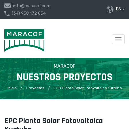
info@maracof.com
ES
(34) 958 172 854
Desp
nave
MARACOF
NUESTROS PROYECTOS
Inicio
/
Proyectos
/
EPC Planta Solar Fotovoltaica Kurtuba
EPC Planta Solar Fotovoltaica