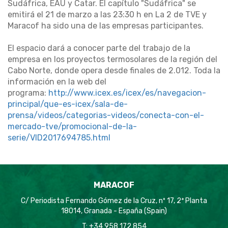
Sudáfrica, EAU y Catar. El capítulo "Sudáfrica" se
emitirá el 21 de marzo a las 23:30 h en La 2 de TVE y
Maracof ha sido una de las empresas participantes.
El espacio dará a conocer parte del trabajo de la
empresa en los proyectos termosolares de la región del
Cabo Norte, donde opera desde finales de 2.012. Toda la
información en la web del
programa:
http://www.icex.es/icex/es/navegacion-
principal/que-es-icex/sala-de-
prensa/videos/categorias-videos/conecta-con-el-
mercado-tve/promocional-de-la-
serie/VID2017694785.html
MARACOF
C/ Periodista Fernando Gómez de la Cruz, nº 17, 2ª Planta
18014, Granada - España (Spain)
T: +34 958 172 854