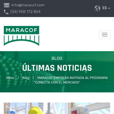
info@maracof.com
ES
(34) 958 172 854
Desp
nave
BLOG
ÚLTIMAS NOTICIAS
Inicio
/
Blog
/
MARACOF EMPRESA INVITADA AL PROGRAMA
"CONECTA CON EL MERCADO"